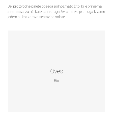
Del proizvodne palete obsega polnozrnato žito, ki je primerna
alternativa za riž, kuskus in druga živila, lahko je priloga k vsem
jedem ali kot zdrava sestavina solate.
MATHAVRE
Oves
Dušeni biološki polnozrnati oves parboiled je dobra in
zdrava priloga k vsakemu obroku. Priprava je preprosta,
Oves
možnosti uporabe pa številne.
Bio
Embalaža po 400 g
Čas kuhanja: 10 minut
Veliko balastnih snovi