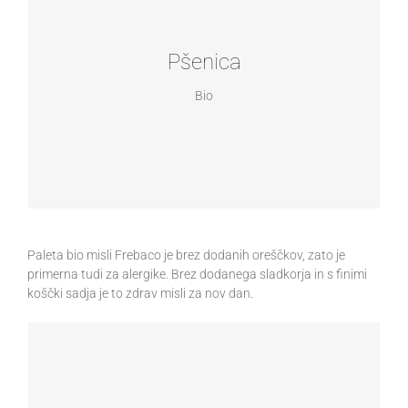
Biološka pšenica parboiled je zdrava priloga z veliko
balastnih snovi ali dodatek k solatam. Vsebuje visok
Pšenica
delež balastnih snovi za podporo prebave.
Bio
Embalaža po 500 g
Čas kuhanja: 15 minut
Veliko balastnih snovi
Paleta bio misli Frebaco je brez dodanih oreščkov, zato je
primerna tudi za alergike. Brez dodanega sladkorja in s finimi
koščki sadja je to zdrav misli za nov dan.
SOMMAR
Poletni misli