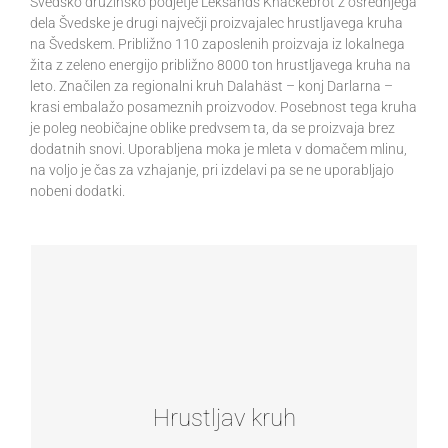
Švedsko družinsko podjetje Leksands Knäckebrot z osrednjega
dela Švedske je drugi največji proizvajalec hrustljavega kruha
na Švedskem. Približno 110 zaposlenih proizvaja iz lokalnega
žita z zeleno energijo približno 8000 ton hrustljavega kruha na
leto. Značilen za regionalni kruh Dalahäst – konj Darlarna –
krasi embalažo posameznih proizvodov. Posebnost tega kruha
je poleg neobičajne oblike predvsem ta, da se proizvaja brez
dodatnih snovi. Uporabljena moka je mleta v domačem mlinu,
na voljo je čas za vzhajanje, pri izdelavi pa se ne uporabljajo
nobeni dodatki.
LEKSANDS
originalni trikotnik
Hrustljav kruh Leksands se izdeluje po starem receptu s
polnozrnato moko in z vodo iz lastnega vodnega vira.
Na ta način se ohranijo vse dobre sestavine in kruh
Hrustljav kruh
vsebuje še vse balastne snovi, vitamine in minerale. Kruh