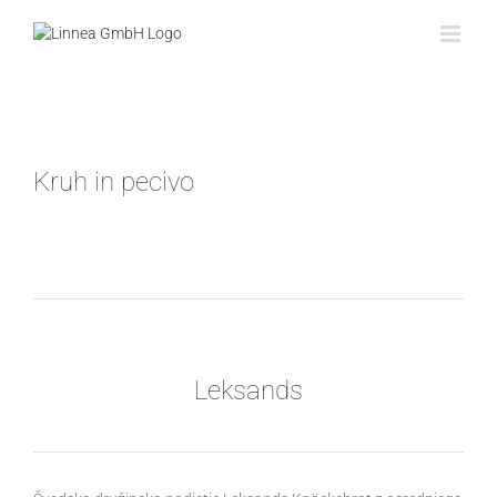
Skip
to
content
Kruh in pecivo
Leksands