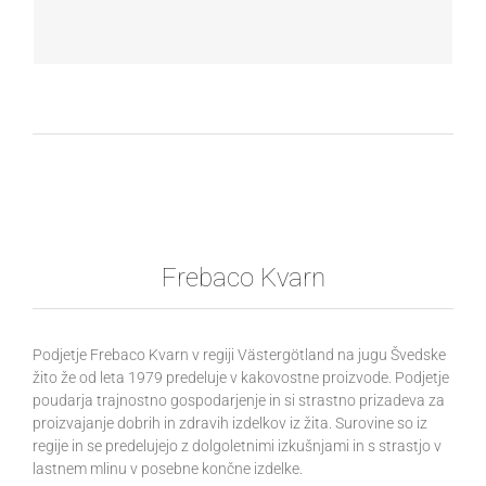
Rezine s premerom 30 cm
Frebaco Kvarn
Podjetje Frebaco Kvarn v regiji Västergötland na jugu Švedske
žito že od leta 1979 predeluje v kakovostne proizvode. Podjetje
poudarja trajnostno gospodarjenje in si strastno prizadeva za
proizvajanje dobrih in zdravih izdelkov iz žita. Surovine so iz
regije in se predelujejo z dolgoletnimi izkušnjami in s strastjo v
lastnem mlinu v posebne končne izdelke.